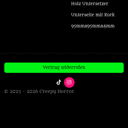
Holz Untersetzer
Unterseite mit Kork
95mmx95mmx4mm
Vertrag widerrufen
T
I
i
n
© 2023 - 2026 Creepy Horror
k
s
T
t
o
a
k
g
r
a
m