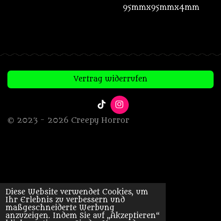
95mmx95mmx4mm
Vertrag widerrufen
T
I
i
n
© 2023 - 2026 Creepy Horror
k
s
T
t
o
a
k
g
r
a
m
Diese Website verwendet Cookies, um
Ihr Erlebnis zu verbessern und
maßgeschneiderte Werbung
anzuzeigen. Indem Sie auf „Akzeptieren“