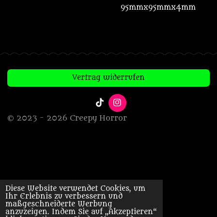
95mmx95mmx4mm
Vertrag widerrufen
T
I
i
n
© 2023 - 2026 Creepy Horror
k
s
T
t
o
a
k
g
r
a
m
Diese Website verwendet Cookies, um
Ihr Erlebnis zu verbessern und
maßgeschneiderte Werbung
anzuzeigen. Indem Sie auf „Akzeptieren“