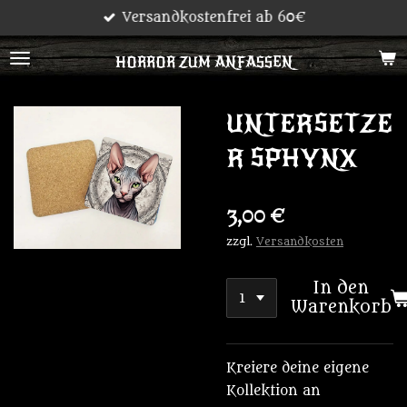
Versandkostenfrei ab 60€
Zum
Hauptinhalt
HORROR ZUM ANFASSEN
springen
UNTERSETZE
R SPHYNX
3,00 €
zzgl.
Versandkosten
In den
Warenkorb
Kreiere deine eigene
Kollektion an