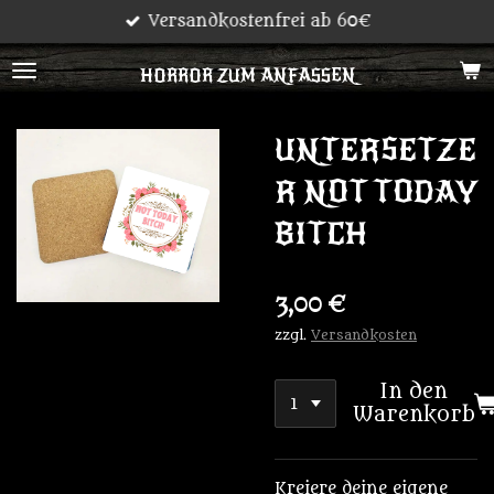
Versandkostenfrei ab 60€
Zum
Hauptinhalt
HORROR ZUM ANFASSEN
springen
UNTERSETZE
R NOT TODAY
BITCH
3,00 €
zzgl.
Versandkosten
In den
Warenkorb
Kreiere deine eigene