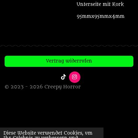
Unterseite mit Kork
95mmx95mmx4mm
Vertrag widerrufen
T
I
i
n
© 2023 - 2026 Creepy Horror
k
s
T
t
o
a
k
g
r
a
m
Diese Website verwendet Cookies, um