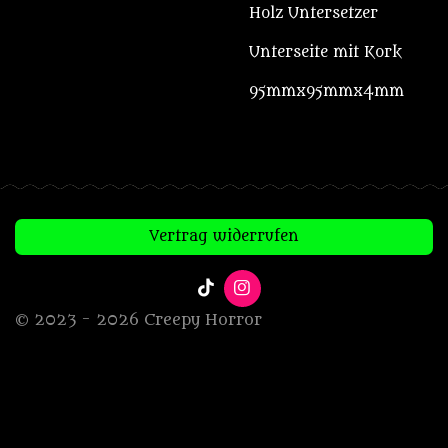
Holz Untersetzer
Unterseite mit Kork
95mmx95mmx4mm
Vertrag widerrufen
T
I
i
n
© 2023 - 2026 Creepy Horror
k
s
T
t
o
a
k
g
r
a
m