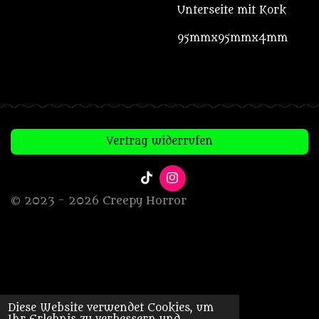
Unterseite mit Kork
95mmx95mmx4mm
Vertrag widerrufen
T
I
i
n
© 2023 - 2026 Creepy Horror
k
s
T
t
o
a
k
g
r
a
m
Diese Website verwendet Cookies, um