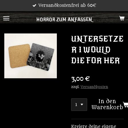
Versandkostenfrei ab 60€
Zum
Hauptinhalt
HORROR ZUM ANFASSEN
springen
UNTERSETZE
R I WOULD
DIE FOR HER
3,00 €
zzgl.
Versandkosten
In den
Warenkorb
Kreiere deine eigene