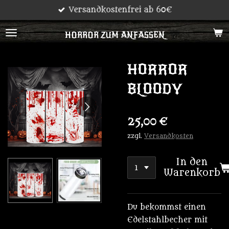
Versandkostenfrei ab 60€
Zum
Hauptinhalt
HORROR ZUM ANFASSEN
springen
HORROR
BLOODY
25,00 €
zzgl.
Versandkosten
In den
Warenkorb
Du bekommst einen
Edelstahlbecher mit