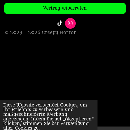
Vertrag widerrufen
T
I
i
n
© 2023 - 2026 Creepy Horror
k
s
T
t
o
a
k
g
r
a
m
Diese Website verwendet Cookies, um
Ihr Erlebnis zu verbessern und
maßgeschneiderte Werbung
anzuzeigen. Indem Sie auf „Akzeptieren“
klicken, stimmen Sie der Verwendung
aller Cookies zu.