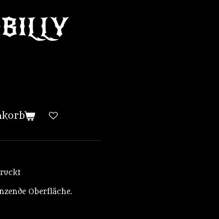
BILLY
nkorb
druckt
änzende Oberfläche.