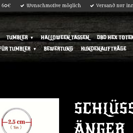
b 60€
Wunschmotive möglich
Versand nur in
TUMBLER
HALLOWEEN TASSEN
DBD HEX TOTEM
FÜR TUMBLER
BEWERTUNG
KUNDENAUFTRÄGE
SCHLÜS
ÄNGER