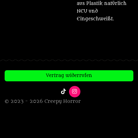
aus Plastik natürlich
NEU und
Eingeschweißt.
Vertrag widerrufen
T
I
i
n
© 2023 - 2026 Creepy Horror
k
s
T
t
o
a
k
g
r
a
m