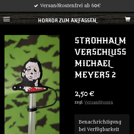
Versandkostenfrei ab 60€
Zum
Hauptinhalt
HORROR ZUM ANFASSEN
springen
STROHHALM
VERSCHLUSS
MICHAEL
MEYERS 2
2,50 €
zzgl.
Versandkosten
Benachrichtigung
bei Verfügbarkeit