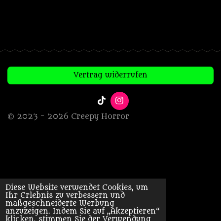
Vertrag widerrufen
T
I
i
n
© 2023 - 2026 Creepy Horror
k
s
T
t
o
a
k
g
r
a
m
Diese Website verwendet Cookies, um
Ihr Erlebnis zu verbessern und
maßgeschneiderte Werbung
anzuzeigen. Indem Sie auf „Akzeptieren“
klicken, stimmen Sie der Verwendung