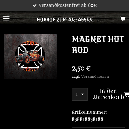
Versandkostenfrei ab 60€
Zum
Hauptinhalt
HORROR ZUM ANFASSEN
springen
MAGNET HOT
ROD
2,50 €
zzgl.
Versandkosten
In den
Warenkorb
Artikelnummer:
838818838188