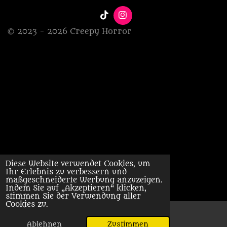
T
I
i
n
© 2023 - 2026 Creepy Horror
k
s
T
t
o
a
k
g
r
a
m
Diese Website verwendet Cookies, um
Ihr Erlebnis zu verbessern und
maßgeschneiderte Werbung anzuzeigen.
Indem Sie auf „Akzeptieren“ klicken,
stimmen Sie der Verwendung aller
Cookies zu.
Ablehnen
Zustimmen