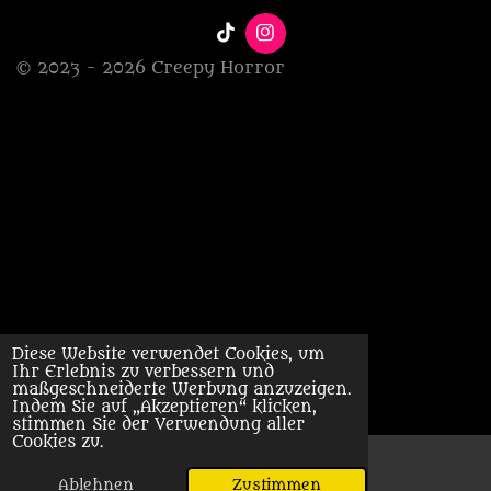
T
I
i
n
© 2023 - 2026 Creepy Horror
k
s
T
t
o
a
k
g
r
a
m
Diese Website verwendet Cookies, um
Ihr Erlebnis zu verbessern und
maßgeschneiderte Werbung anzuzeigen.
Indem Sie auf „Akzeptieren“ klicken,
stimmen Sie der Verwendung aller
Cookies zu.
Ablehnen
Zustimmen