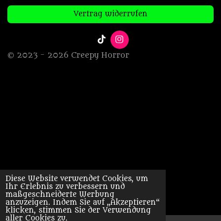
Vertrag widerrufen
T
I
i
n
© 2023 - 2026 Creepy Horror
k
s
T
t
o
a
k
g
r
a
m
Diese Website verwendet Cookies, um
Ihr Erlebnis zu verbessern und
maßgeschneiderte Werbung
anzuzeigen. Indem Sie auf „Akzeptieren“
klicken, stimmen Sie der Verwendung
aller Cookies zu.