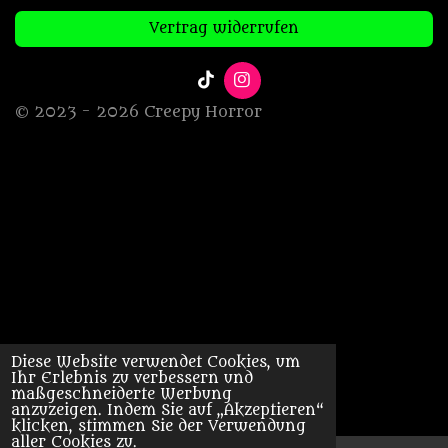
Vertrag widerrufen
T
I
i
n
© 2023 - 2026 Creepy Horror
k
s
T
t
o
a
k
g
r
a
m
Diese Website verwendet Cookies, um
Ihr Erlebnis zu verbessern und
maßgeschneiderte Werbung
anzuzeigen. Indem Sie auf „Akzeptieren“
klicken, stimmen Sie der Verwendung
aller Cookies zu.