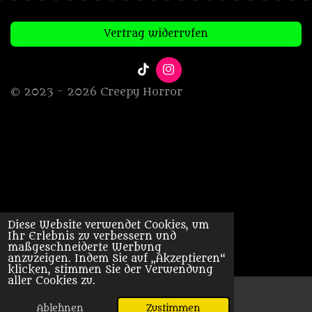
Vertrag widerrufen
T
I
i
n
© 2023 - 2026 Creepy Horror
k
s
T
t
o
a
k
g
r
a
m
Diese Website verwendet Cookies, um
Ihr Erlebnis zu verbessern und
maßgeschneiderte Werbung
anzuzeigen. Indem Sie auf „Akzeptieren“
klicken, stimmen Sie der Verwendung
aller Cookies zu.
Ablehnen
Zustimmen