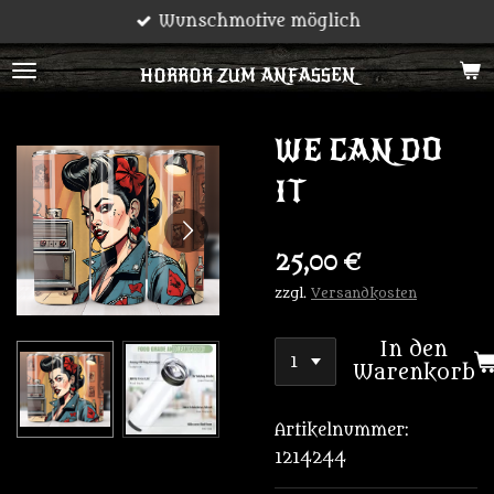
Wunschmotive möglich
Zum
Hauptinhalt
HORROR ZUM ANFASSEN
springen
WE CAN DO
IT
25,00 €
zzgl.
Versandkosten
In den
Warenkorb
Artikelnummer:
1214244