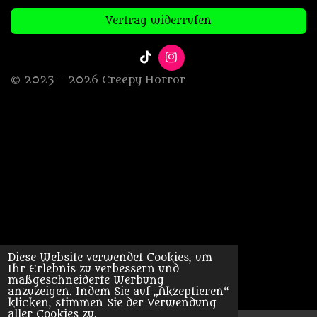
Vertrag widerrufen
T
I
i
n
© 2023 - 2026 Creepy Horror
k
s
T
t
o
a
k
g
r
a
m
Diese Website verwendet Cookies, um
Ihr Erlebnis zu verbessern und
maßgeschneiderte Werbung
anzuzeigen. Indem Sie auf „Akzeptieren“
klicken, stimmen Sie der Verwendung
aller Cookies zu.