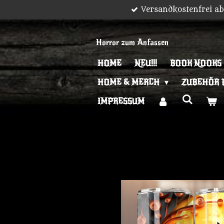
Versandkostenfrei a
Zum
Hauptinhalt
springen
Horror zum Anfassen
HOME
NEU!!!
BOOK NOOKS
HOME & MERCH
ZUBEHÖR 
IMPRESSUM