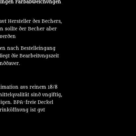
eringen Farbabweichungen
ut Hersteller des Bechers,
n sollte der Becher aber
 werden
den nach Bestelleingang
iegt die Bearbeitungszeit
anddauer.
limation aus reinem 18/8
ttelqualität sind ungiftig,
nigen. BPA-freie Deckel
rinköffnung ist gut