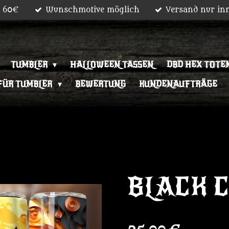
b 60€
Wunschmotive möglich
Versand nur in
TUMBLER
HALLOWEEN TASSEN
DBD HEX TOTEM
FÜR TUMBLER
BEWERTUNG
KUNDENAUFTRÄGE
BLACK 