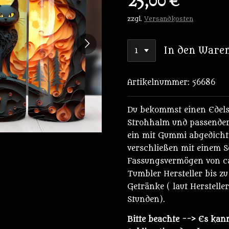
25,00 €
zzgl.
Versandkosten
In den Ware
Artikelnummer:
56686
Du bekommst einen Edels
Strohhalm und passender
ein mit Gummi abgedichte
verschließen mit einem S
Fassungsvermögen von ca.
Tumbler Hersteller bis zu
Getränke ( laut Herstelle
Stunden).
Bitte beachte
--> Es kann