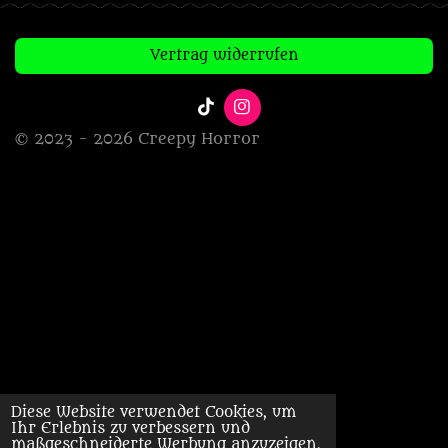
Vertrag widerrufen
T
I
i
n
© 2023 - 2026 Creepy Horror
k
s
T
t
o
a
k
g
r
a
m
Diese Website verwendet Cookies, um
Ihr Erlebnis zu verbessern und
maßgeschneiderte Werbung anzuzeigen.