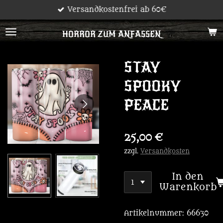
Versandkostenfrei ab 60€
Zum
Hauptinhalt
HORROR ZUM ANFASSEN
springen
STAY
SPOOKY
PEACE
25,00 €
zzgl.
Versandkosten
In den
Warenkorb
Artikelnummer:
66630