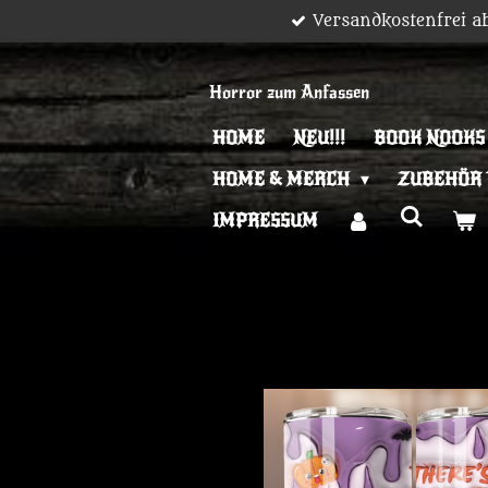
Versandkostenfrei a
Zum
Hauptinhalt
springen
Horror zum Anfassen
HOME
NEU!!!
BOOK NOOKS
HOME & MERCH
ZUBEHÖR
IMPRESSUM