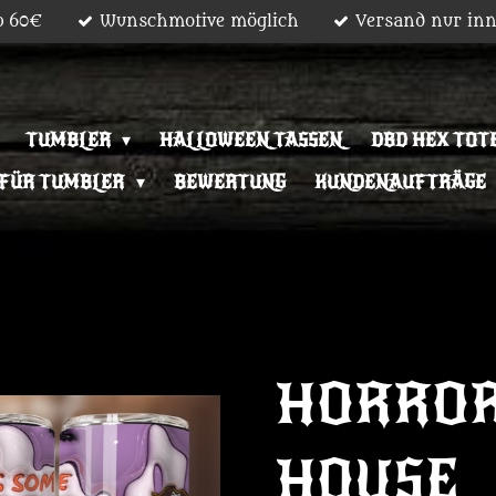
b 60€
Wunschmotive möglich
Versand nur inn
TUMBLER
HALLOWEEN TASSEN
DBD HEX TOT
 FÜR TUMBLER
BEWERTUNG
KUNDENAUFTRÄGE
HORROR
HOUSE